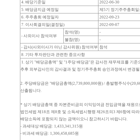
4. 배당기준일
2022-06-30
5. 배당금지급 예정일
제5기 정기주주총회일
6. 주주총회 예정일자
2022-09-23
7. 이사회결의일(결정일)
2022-09-07
참석(명)
-
- 사외이사 참석여부
불참(명)
-
- 감사(사외이사가 아닌 감사위원) 참석여부
참석
8. 기타 투자판단과 관련한 중요사항
1. 상기 "배당금총액" 및 "1주당 배당금"은 감사전 재무제표를 기
추후 외부감사인의 감사결과 및 정기주주총회 승인과정에서 변경될 
2. 주당배당금은 "배당금총액(2,739,800,000원) / 총발행주식수(20,6
산출됩니다.
* 상기 배당금총액 중 자본준비금의 이익잉여금 전입금액을 재원으로 하는
법인세법 제18조 제8호 및 소득세법시행령 제26조의3 제6항에 따
배당소득에 포함되지 않는 금액이오니 참고하시기 바랍니다.
- 과세대상 배당금: 1,433,341,315원
- 비과세 배당금: 1,306,458,685원