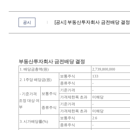
[공시] 부동산투자회사 금전배당 결정 (20
공시
부동산투자회사 금전배당 결정
1. 배당금총액(원)
2,739,800,000
보통주식
133
2. 1주당 배당금(원)
종류주식
-
기준가격
-
보통주식
- 기준가격
가격제한폭 초과
미해당
조정 대상 여
기준가격
-
부
종류주식
가격제한폭 초과
미해당
보통주식
2.6
3. 시가배당률(%)
종류주식
-