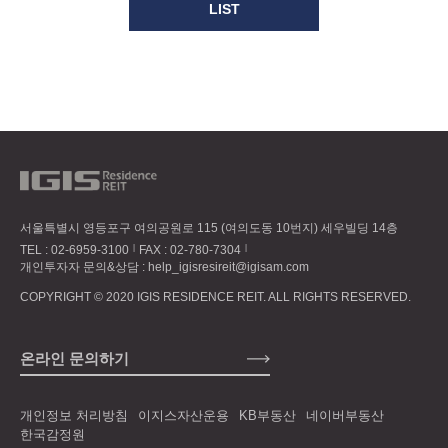
LIST
서울특별시 영등포구 여의공원로 115 (여의도동 10번지) 세우빌딩 14층
TEL :
02-6959-3100
FAX : 02-780-7304
개인투자자 문의&상담 :
help_igisresireit@igisam.com
COPYRIGHT © 2020 IGIS RESIDENCE REIT. ALL RIGHTS RESERVED.
온라인 문의하기
개인정보 처리방침
이지스자산운용
KB부동산
네이버부동산
한국감정원